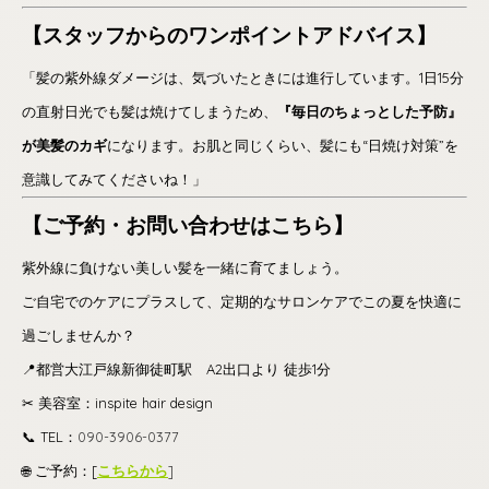
【スタッフからのワンポイントアドバイス】
「髪の紫外線ダメージは、気づいたときには進行しています。1日15分
の直射日光でも髪は焼けてしまうため、
『毎日のちょっとした予防』
が美髪のカギ
になります。お肌と同じくらい、髪にも“日焼け対策”を
意識してみてくださいね！」
【ご予約・お問い合わせはこちら】
紫外線に負けない美しい髪を一緒に育てましょう。
ご自宅でのケアにプラスして、定期的なサロンケアでこの夏を快適に
過ごしませんか？
📍都営大江戸線新御徒町駅 A2出口より 徒歩1分
✂︎ 美容室：inspite hair design
📞 TEL：
090-3906-0377
🌐 ご予約：[
こちらから
]