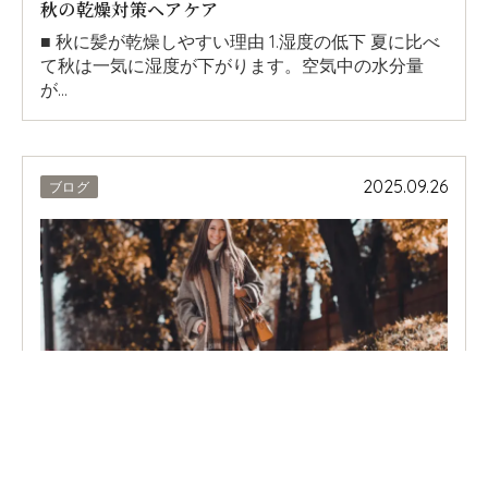
秋の乾燥対策ヘアケア
■ 秋に髪が乾燥しやすい理由 1.湿度の低下 夏に比べ
て秋は一気に湿度が下がります。空気中の水分量
が…
2025.09.26
ブログ
PAGE TOP
ニットやマフラーに似合うヘアスタイル紹介
【女性編】 1. ミディアムのゆるウェーブ ほどよい長