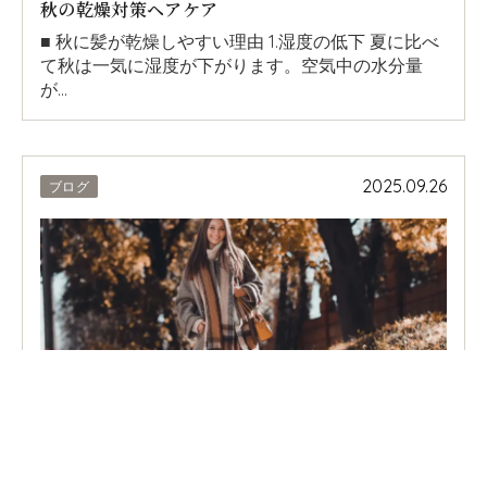
秋の乾燥対策ヘアケア
■ 秋に髪が乾燥しやすい理由 1.湿度の低下 夏に比べ
て秋は一気に湿度が下がります。空気中の水分量
が…
2025.09.26
ブログ
PAGE TOP
ニットやマフラーに似合うヘアスタイル紹介
【女性編】 1. ミディアムのゆるウェーブ ほどよい長